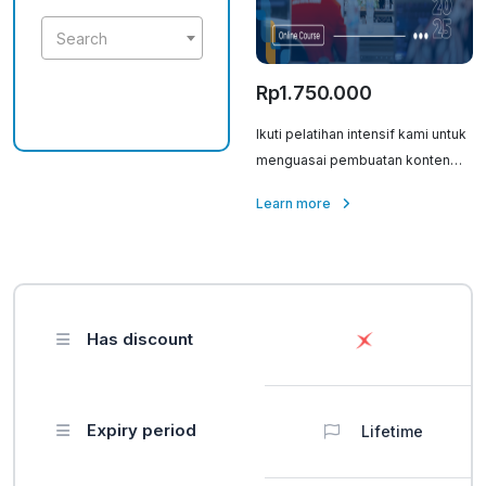
Search
Rp1.750.000
Ikuti pelatihan intensif kami untuk
menguasai pembuatan konten
kreatif dan dapatkan sertifikasi
Learn more
resmi dari BNSP. Jadilah content
creator profesional dengan
kemampuan yang diakui secara
nasional! Pelatihan dan Sertifikasi
BNSP Content Creator Dinas
Has discount
Pariwisata Pemuda dan Olahraga
Kota Singkawang - 19 - 20
November 2024 Pelatihan
Content Creator - 21 November
Expiry period
Lifetime
2024 Uji Sertifikasi BNSP