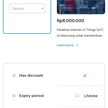
Search
Rp8.000.000
Pelatihan Internet of Things (IoT)
ini dirancang untuk memberikan
pemahaman mendalam tentang
Learn more
konsep, teknologi, dan
penerapan IoT dalam berbagai
industri. Peserta akan belajar cara
menghubungkan perangkat,
mengelola data, dan
Has discount
mengembangkan solusi berbasis
IoT.
Expiry period
Lifetime