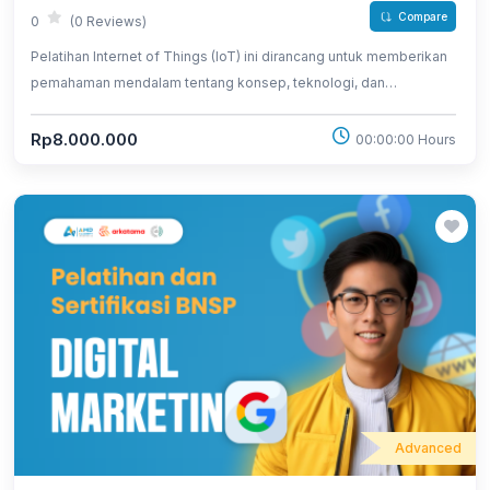
Compare
0
(0 Reviews)
Pelatihan Internet of Things (IoT) ini dirancang untuk memberikan
pemahaman mendalam tentang konsep, teknologi, dan
penerapan IoT dalam berbagai industri. Peserta akan belajar cara
menghubungkan perangkat, mengelola data, dan
Rp8.000.000
00:00:00 Hours
mengembangkan solusi berbasis IoT.
Advanced