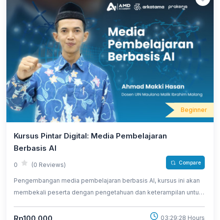
Beginner
Kursus Pintar Digital: Media Pembelajaran
Berbasis AI
Compare
0
(0 Reviews)
Pengembangan media pembelajaran berbasis AI, kursus ini akan
membekali peserta dengan pengetahuan dan keterampilan untuk
menciptakan pengalaman belajar yang lebih interaktif, personal,
dan efektif.
Rp100.000
03:29:28 Hours