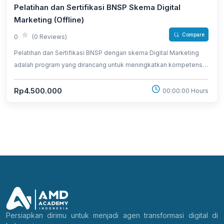
Pelatihan dan Sertifikasi BNSP Skema Digital
Marketing (Offline)
Compare
0
(0 Reviews)
Pelatihan dan Sertifikasi BNSP dengan skema Digital Marketing
adalah program yang dirancang untuk meningkatkan kompetensi
di bidang digital marketing. Kursus ini dapat diikuti oleh berbagai
kalangan, pelajar, mahasiswa, business owner, hingga karyawan
Rp4.500.000
00:00:00 Hours
yang ingin meningkatkan pengetahuan dan keterampilannya di
bidang Digital Marketing
Persiapkan dirimu untuk menjadi agen transformasi digital di