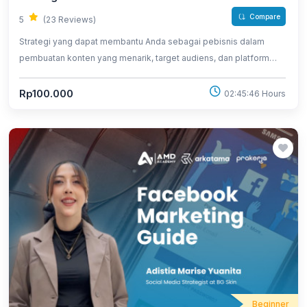
Compare
5
(23 Reviews)
Strategi yang dapat membantu Anda sebagai pebisnis dalam
pembuatan konten yang menarik, target audiens, dan platform
yang dapat dimanfaatkan
Rp100.000
02:45:46 Hours
Beginner