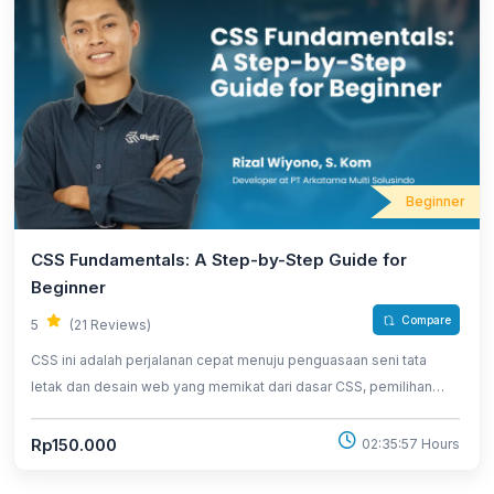
Beginner
CSS Fundamentals: A Step-by-Step Guide for
Beginner
Compare
5
(21 Reviews)
CSS ini adalah perjalanan cepat menuju penguasaan seni tata
letak dan desain web yang memikat dari dasar CSS, pemilihan
elemen hingga penggunaan properti yang memberikan sentuhan
visual yang menakjubkan.
Rp150.000
02:35:57 Hours