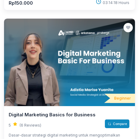
interaktif.
Rp150.000
03:14:18 Hours
Beginner
Digital Marketing Basics for Business
Compare
5
(6 Reviews)
Dasar-dasar strategi digital marketing untuk mengoptimalkan